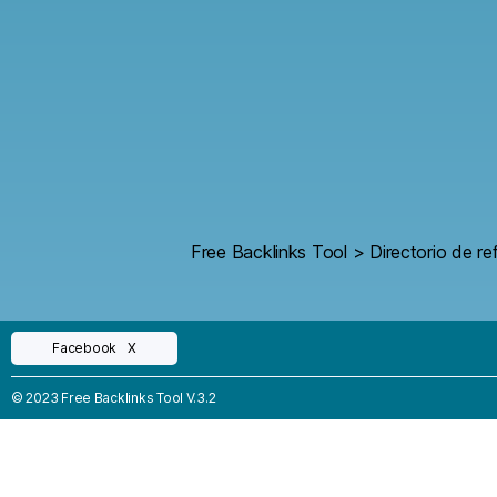
Free Backlinks Tool
>
Directorio de re
Facebook
X
© 2023 Free Backlinks Tool V.3.2