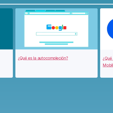
¿Qué es la autocompleción?
¿Qué 
Mobil