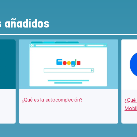
s añadidos
¿Qué es la autocompleción?
¿Qué 
Mobil