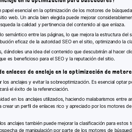
anclaje en la optimización para buscadores?
 papel esencial en la optimización de los motores de búsqued
tio web. Un ancla bien elegida puede mejorar considerablemente
squeda la calidad y pertinencia del contenido al que enlaza.
o semántico entre las páginas, lo que mejora la estructura del sit
ibución eficaz de la autoridad SEO en el sitio, optimizando la cl
s, dándoles una idea del contenido que descubrirán al hacer cli
ue es beneficioso para el SEO y la reputación del sitio.
de enlaces de anclaje en la optimización de motor
r los anclajes y evitar la sobreoptimización. Es esencial optar 
ará el éxito de la referenciación.
idad en los anclajes utilizados, haciendo malabarismos entre a
 crear un perfil de enlaces rico y apreciado por los motores de
los anclajes también puede mejorar la clasificación para estos
sospecha de manipulación por parte de los motores de búsqued