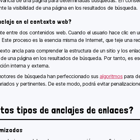
vancia de una página para determinadas búsquedas. En consecu
e la visibilidad de una página en los resultados de búsqueda.
claje en el contexto web?
e entre dos contenidos web. Cuando el usuario hace clic en u
a. Este proceso es la esencia misma de Internet, que teje una r
xto ancla para comprender la estructura de un sitio y los enlac
n de una página en los resultados de búsqueda. Por tanto, es ese
ción interna y externa.
motores de búsqueda han perfeccionado sus
algoritmos
para de
variados y pertinentes. De este modo, podrá evitar penalizacion
ntos tipos de anclajes de enlaces?
imizadas