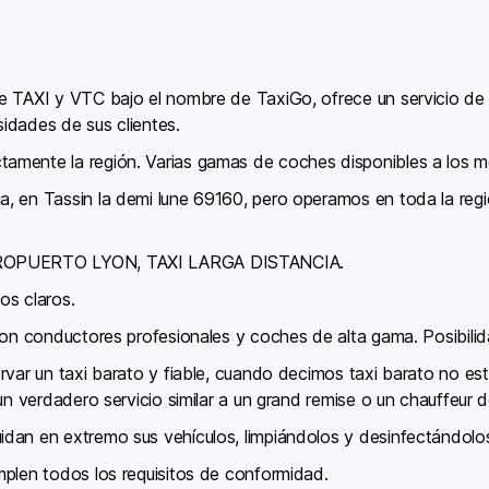
de TAXI y VTC bajo el nombre de TaxiGo, ofrece un servicio de
idades de sus clientes.
mente la región. Varias gamas de coches disponibles a los me
, en Tassin la demi lune 69160, pero operamos en toda la regió
AEROPUERTO LYON, TAXI LARGA DISTANCIA.
ios claros.
con conductores profesionales y coches de alta gama. Posibilid
ervar un taxi barato y fiable, cuando decimos taxi barato no e
un verdadero servicio similar a un grand remise o un chauffeur d
dan en extremo sus vehículos, limpiándolos y desinfectándolo
mplen todos los requisitos de conformidad.