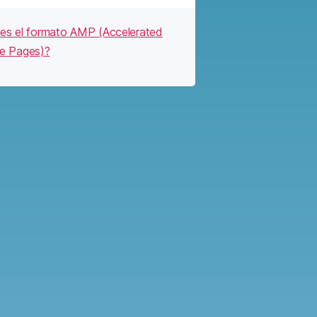
es el formato AMP (Accelerated
e Pages)?