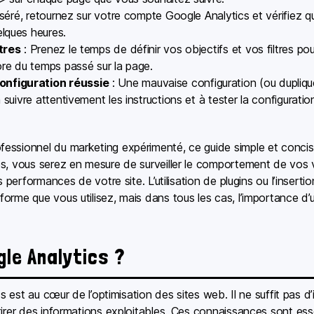
nséré, retournez sur votre compte Google Analytics et vérifiez 
lques heures.
ltres
: Prenez le temps de définir vos objectifs et vos filtres po
ore du temps passé sur la page.
onfiguration réussie
: Une mauvaise configuration (ou dupliq
 suivre attentivement les instructions et à tester la configurati
ssionnel du marketing expérimenté, ce guide simple et concis v
s, vous serez en mesure de surveiller le comportement de vos vi
es performances de votre site. L’utilisation de plugins ou l’inse
orme que vous utilisez, mais dans tous les cas, l’importance d’
le Analytics ?
s est au cœur de l’optimisation des sites web. Il ne suffit pas d’i
irer des informations exploitables. Ces connaissances sont esse