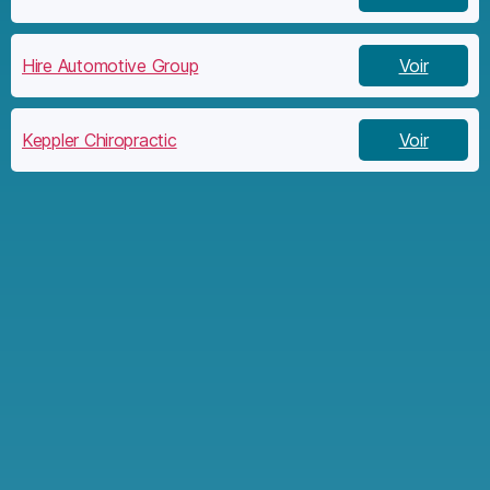
Hire Automotive Group
Voir
Keppler Chiropractic
Voir