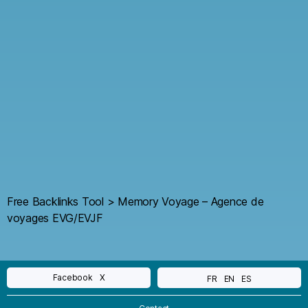
Free Backlinks Tool
>
Memory Voyage – Agence de
voyages EVG/EVJF
Facebook
X
FR
EN
ES