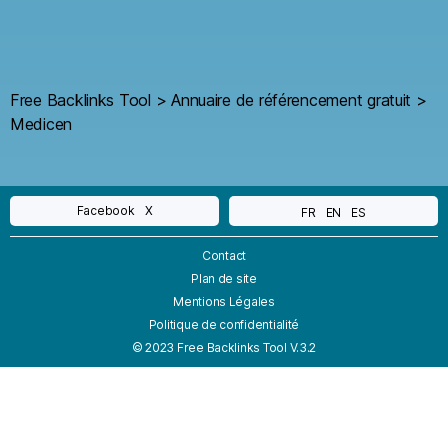
Free Backlinks Tool
>
Annuaire de référencement gratuit
>
Medicen
Facebook
X
FR
EN
ES
Contact
Plan de site
Mentions Légales
Politique de confidentialité
© 2023 Free Backlinks Tool V.3.2