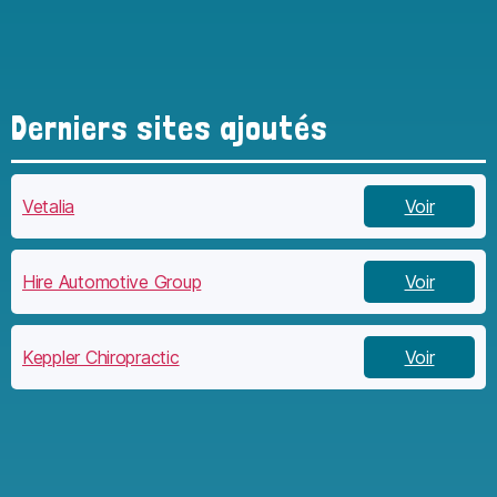
Derniers sites ajoutés
Vetalia
Voir
Hire Automotive Group
Voir
Keppler Chiropractic
Voir