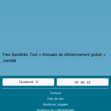
Free Backlinks Tool
>
Annuaire de référencement gratuit
>
Justdial
Facebook
X
FR
EN
ES
Contact
Plan de site
Mentions Légales
Politique de confidentialité