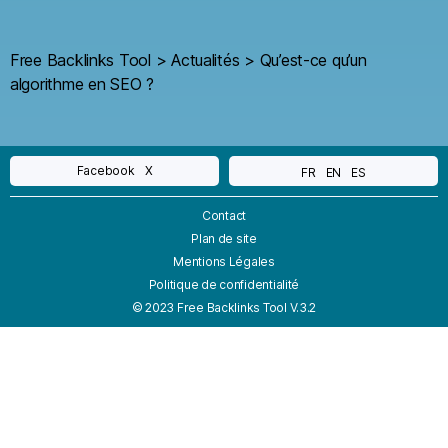
Free Backlinks Tool
>
Actualités
>
Qu’est-ce qu’un
algorithme en SEO ?
Facebook
X
FR
EN
ES
Contact
Plan de site
Mentions Légales
Politique de confidentialité
© 2023 Free Backlinks Tool V.3.2