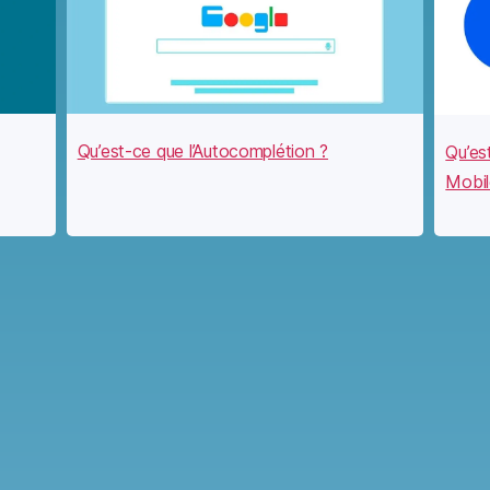
Qu’est-ce que l’Autocomplétion ?
Qu’es
Mobil