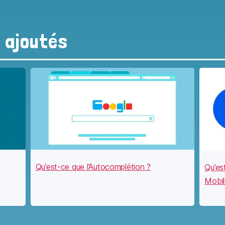
s ajoutés
Qu’est-ce que l’Autocomplétion ?
Qu’es
Mobil