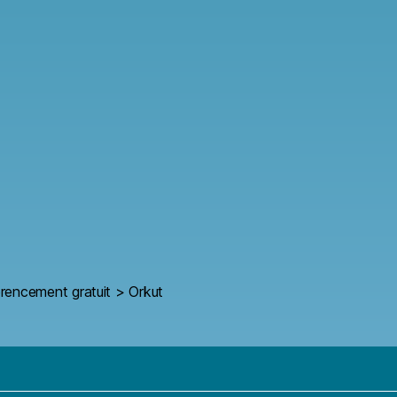
érencement gratuit
>
Orkut