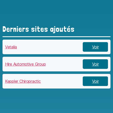
Derniers sites ajoutés
Vetalia
Voir
Hire Automotive Group
Voir
Keppler Chiropractic
Voir