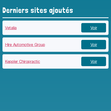
Derniers sites ajoutés
Vetalia
Voir
Hire Automotive Group
Voir
Keppler Chiropractic
Voir