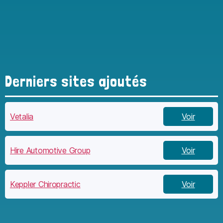
Derniers sites ajoutés
Vetalia
Voir
Hire Automotive Group
Voir
Keppler Chiropractic
Voir