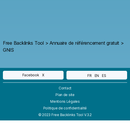
Free Backlinks Tool
>
Annuaire de référencement gratuit
>
GNIS
Facebook
X
FR
EN
ES
Contact
Plan de site
Mentions Légales
Politique de confidentialité
© 2023 Free Backlinks Tool V.3.2