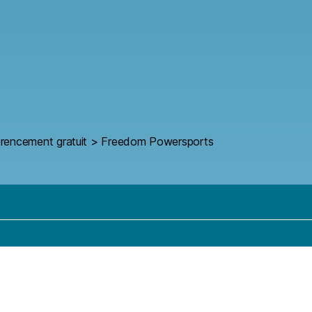
érencement gratuit
>
Freedom Powersports