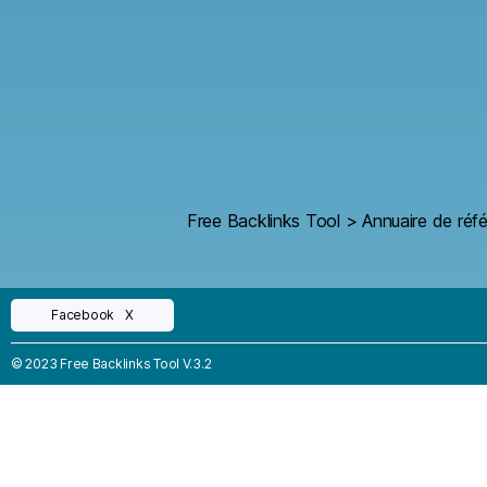
Free Backlinks Tool
>
Annuaire de réf
Facebook
X
© 2023 Free Backlinks Tool V.3.2