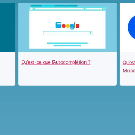
Qu’est-ce que l’Autocomplétion ?
Qu’es
Mobil