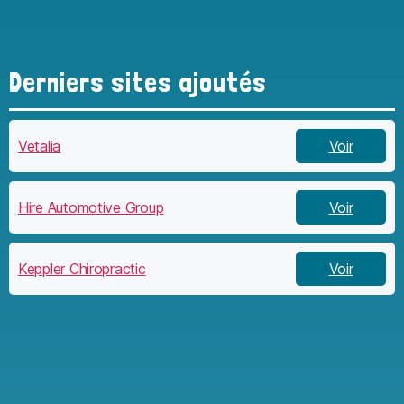
Derniers sites ajoutés
Vetalia
Voir
Hire Automotive Group
Voir
Keppler Chiropractic
Voir