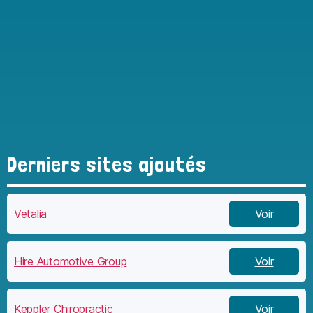
Derniers sites ajoutés
Vetalia
Voir
Hire Automotive Group
Voir
Keppler Chiropractic
Voir