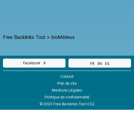
Free Backlinks Tool
>
bioMérieux
Facebook
X
FR
EN
ES
Contact
Plan de site
Mentions Légales
Politique de confidentialité
© 2023 Free Backlinks Tool V.3.2