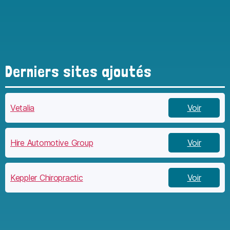
Derniers sites ajoutés
Vetalia
Voir
Hire Automotive Group
Voir
Keppler Chiropractic
Voir