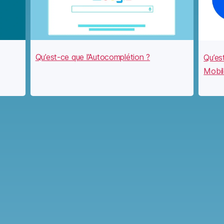
Qu’est-ce que l’Autocomplétion ?
Qu’es
Mobil