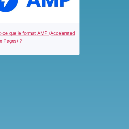
t-ce que le format AMP (Accelerated
e Pages) ?