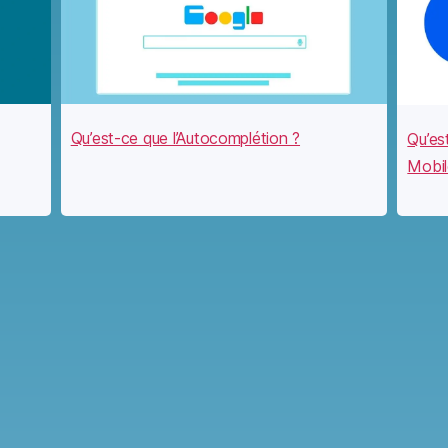
Qu’est-ce que l’Autocomplétion ?
Qu’es
Mobil